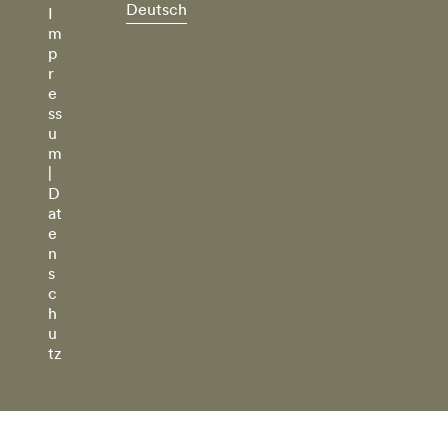
Deutsch
I
m
p
r
e
ss
u
m
|
D
at
e
n
s
c
h
u
tz