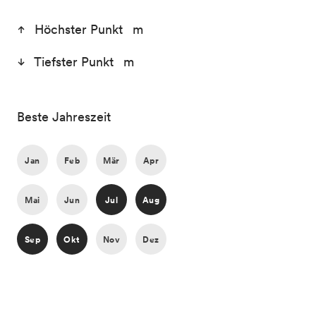
Höchster Punkt m
Tiefster Punkt m
Beste Jahreszeit
Jan
Feb
Mär
Apr
Mai
Jun
Jul
Aug
Sep
Okt
Nov
Dez