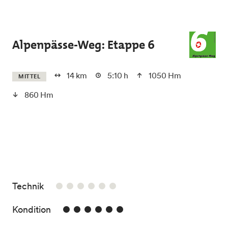
Skip to main content
Alpenpässe-Weg: Etappe 6
14 km
5:10 h
1050 Hm
MITTEL
860 Hm
/6
Technik
6/6
Kondition