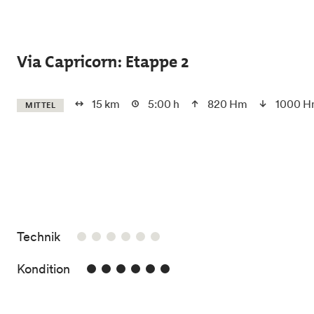
Skip to main content
Via Capricorn: Etappe 2
15 km
5:00 h
820 Hm
1000 
MITTEL
/6
Technik
6/6
Kondition