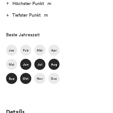
Höchster Punkt m
Tiefster Punkt m
Beste Jahreszeit
Jan
Feb
Mär
Apr
Mai
Jun
Jul
Aug
Sep
Okt
Nov
Dez
Details