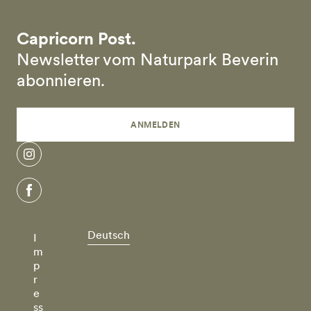
Capricorn Post.
Newsletter vom Naturpark Beverin
abonnieren.
ANMELDEN
instagram
facebook
Deutsch
I
m
p
r
e
ss