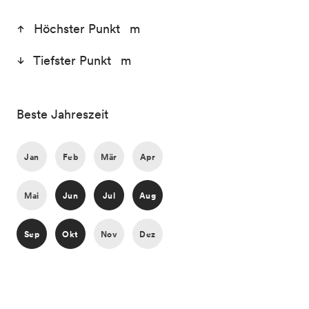
Höchster Punkt m
Tiefster Punkt m
Beste Jahreszeit
Jan
Feb
Mär
Apr
Mai
Jun
Jul
Aug
Sep
Okt
Nov
Dez