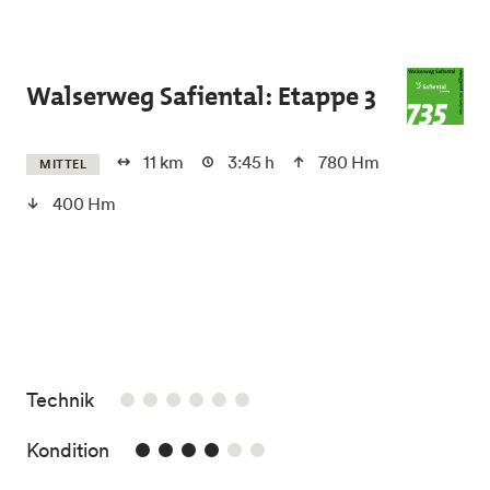
Skip to main content
Walserweg Safiental: Etappe 3
11 km
3:45 h
780 Hm
MITTEL
400 Hm
/6
Technik
4/6
Kondition